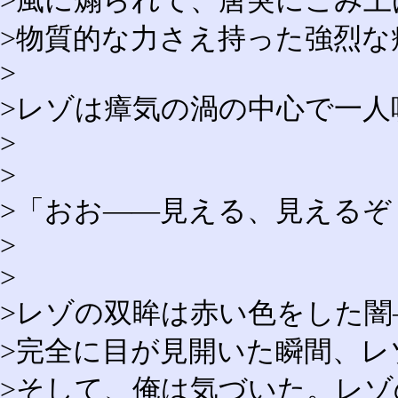
>風に煽られて、唐突にこみ上
>物質的な力さえ持った強烈な
>
>レゾは瘴気の渦の中心で一人
>
>
>「おお――見える、見えるぞ
>
>
>レゾの双眸は赤い色をした闇
>完全に目が見開いた瞬間、
>そして、俺は気づいた。レ