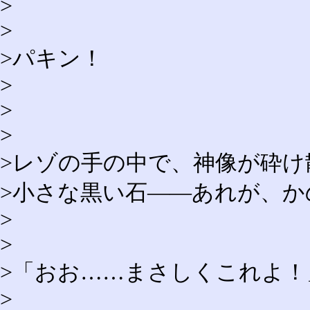
>
>
>パキン！
>
>
>
>レゾの手の中で、神像が砕
>小さな黒い石――あれが、か
>
>
>「おお……まさしくこれよ！
>