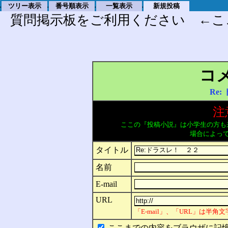
ツリー表示
番号順表示
一覧表示
新規投稿
.
.
.
.
質問掲示板をご利用ください ←こ
コ
Re
注
ここの『投稿小説』は小学生の方も
場合によっ
タイトル
名前
E-mail
URL
「E-mail」、「URL」は半
ここまでの内容をブラウザに記憶