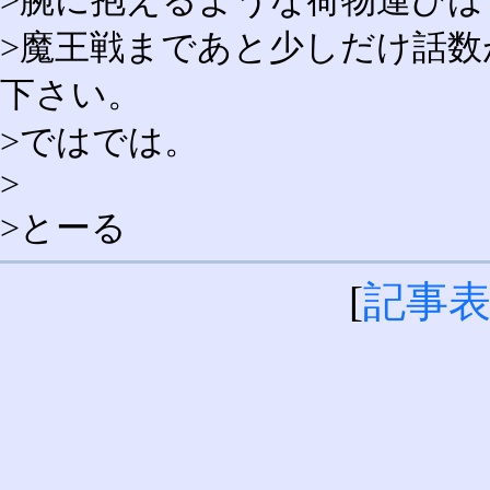
>腕に抱えるような荷物運び
>魔王戦まであと少しだけ話
下さい。
>ではでは。
>
>とーる
[
記事