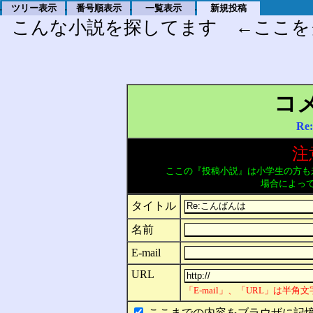
ツリー表示
番号順表示
一覧表示
新規投稿
.
.
.
.
こんな小説を探してます ←ここを
コ
Re
注
ここの『投稿小説』は小学生の方も
場合によっ
タイトル
名前
E-mail
URL
「E-mail」、「URL」は半
ここまでの内容をブラウザに記憶