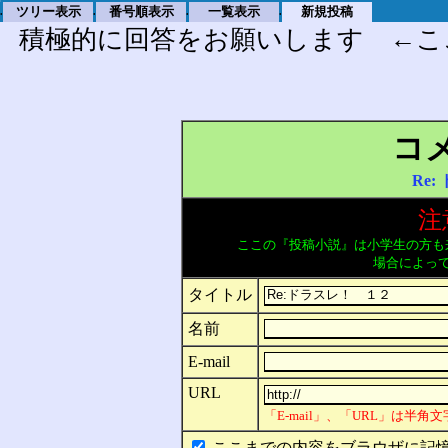
ツリー表示
番号順表示
一覧表示
新規投稿
.
.
.
.
積極的に回答をお願いします ←こ
コ
Re
注
ここの『投稿小説』は小学生の方も
場合によっ
タイトル
名前
E-mail
URL
「E-mail」、「URL」は半
ここまでの内容をブラウザに記憶