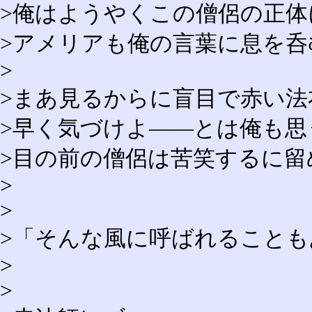
>俺はようやくこの僧侶の正体
>アメリアも俺の言葉に息を呑
>
>まあ見るからに盲目で赤い
>早く気づけよ――とは俺も思
>目の前の僧侶は苦笑するに
>
>
>「そんな風に呼ばれること
>
>