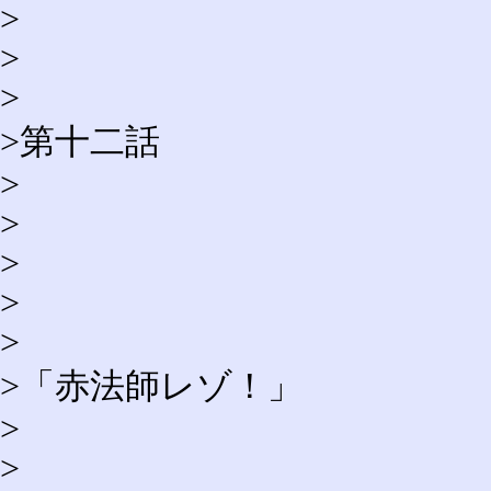
>
>
>
>第十二話
>
>
>
>
>
>「赤法師レゾ！」
>
>