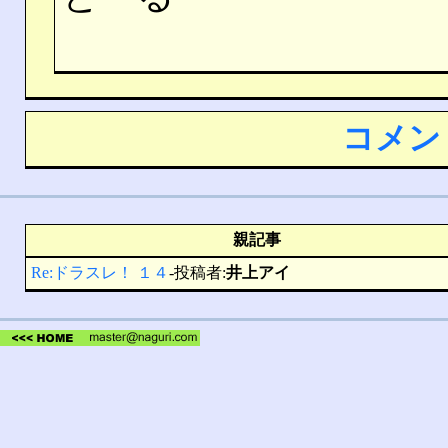
コメン
親記事
Re:ドラスレ！ １４
-投稿者:
井上アイ