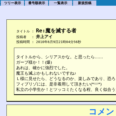
ツリー表示
番号順表示
一覧表示
新規投稿
.
.
.
.
Re:魔を滅する者
    タイトル : 
井上アイ
    投稿者　 : 
    投稿時間 : 2010年6月9日21時04分56秒
タイトルから、シリアスかな。と思ったら……
ガーブ様か！！(爆)
あれは、確かに強烈でした。
魔王も滅ぶかもしれないですね♪
Ｌ様に見せたら、どうなるのか、楽しみであり、恐ろ
フィブリゾには、是非着用して頂きたい(*^^*)
私立の小学生か！とツッコミたくなる程、良く似合う
コメン