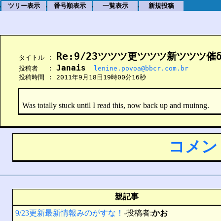
ツリー表示
番号順表示
一覧表示
新規投稿
.
.
.
.
Re:9/23ツツツ更ツツツ新ツツツ
    タイトル : 
Janais
    投稿者　 : 
lenine.povoa@bbcr.com.br
    投稿時間 : 2011年9月18日19時00分16秒
Was totally stuck until I read this, now back up and rnuinng.
コメン
親記事
9/23更新最新情報みのがすな！
-投稿者:
かお