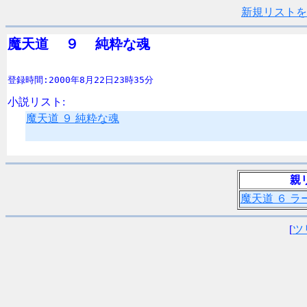
新規リストを
魔天道  ９  純粋な魂
登録時間:2000年8月22日23時35分
小説リスト:
魔天道 ９ 純粋な魂
親
魔天道 ６ ラ
[
ツ