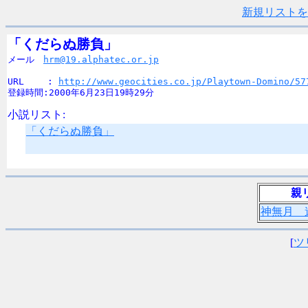
新規リストを
「くだらぬ勝負」

メール　
hrm@19.alphatec.or.jp
URL　　 : 
http://www.geocities.co.jp/Playtown-Domino/57
登録時間:2000年6月23日19時29分
小説リスト:
「くだらぬ勝負」
親
神無月 
[
ツ