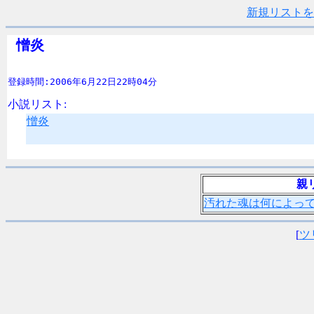
新規リストを
 憎炎 
登録時間:2006年6月22日22時04分
小説リスト:
憎炎
親
汚れた魂は何によっ
[
ツ