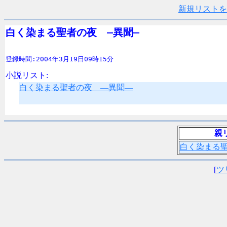
新規リストを
白く染まる聖者の夜　―異聞―
登録時間:2004年3月19日09時15分
小説リスト:
白く染まる聖者の夜 ―異聞―
親
白く染まる
[
ツ