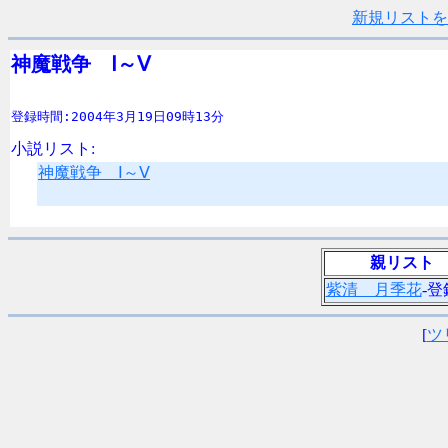
新規リストを
神魔戦争　Ⅰ～Ⅴ
登録時間:2004年3月19日09時13分
小説リスト:
神魔戦争 Ⅰ～Ⅴ
親リスト
紫清 月季花
-登
[
ツ