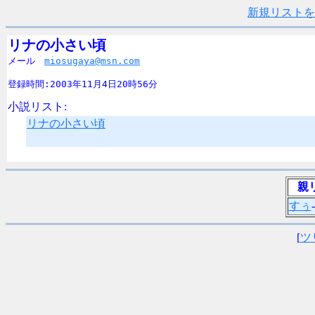
新規リストを
リナの小さい頃

メール　
miosugaya@msn.com
登録時間:2003年11月4日20時56分
小説リスト:
リナの小さい頃
親
すぅ
[
ツ