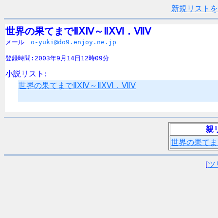
新規リストを
世界の果てまでⅡⅩⅣ～ⅡⅩⅥ．ⅦⅤ

メール　
o-yuki@do9.enjoy.ne.jp
登録時間:2003年9月14日12時09分
小説リスト:
世界の果てまでⅡⅩⅣ～ⅡⅩⅥ．ⅦⅤ
親
世界の果てま
[
ツ