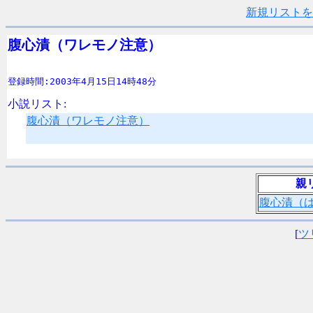
新規リストを
腹心漬（ワレモノ注意）
登録時間:2003年4月15日14時48分
小説リスト:
腹心漬（ワレモノ注意）
親
腹心漬（
[
ツ