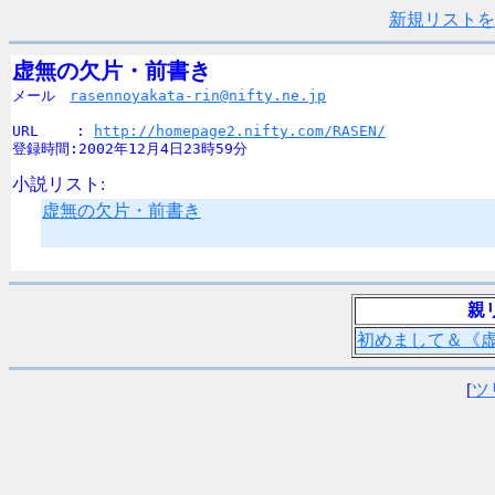
新規リストを
虚無の欠片・前書き

メール　
rasennoyakata-rin@nifty.ne.jp
URL　　 : 
http://homepage2.nifty.com/RASEN/
登録時間:2002年12月4日23時59分
小説リスト:
虚無の欠片・前書き
親
初めまして＆《
[
ツ