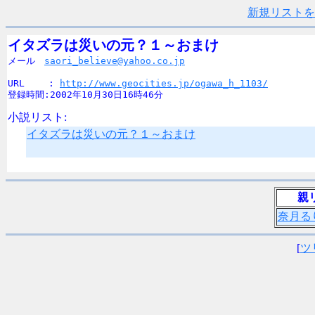
新規リストを
イタズラは災いの元？１～おまけ

メール　
saori_believe@yahoo.co.jp
URL　　 : 
http://www.geocities.jp/ogawa_h_1103/
登録時間:2002年10月30日16時46分
小説リスト:
イタズラは災いの元？１～おまけ
親
奈月る
[
ツ