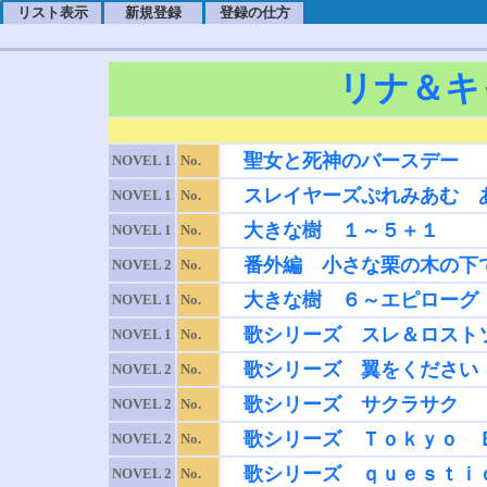
リスト表示
新規登録
登録の仕方
.
.
.
リナ＆キ
聖女と死神のバースデー
NOVEL 1
No.
スレイヤーズぷれみあむ 
NOVEL 1
No.
大きな樹 １～５＋１
NOVEL 1
No.
番外編 小さな栗の木の下
NOVEL 2
No.
大きな樹 ６～エピローグ
NOVEL 1
No.
歌シリーズ スレ＆ロスト
NOVEL 1
No.
歌シリーズ 翼をください
NOVEL 2
No.
歌シリーズ サクラサク
NOVEL 2
No.
歌シリーズ Ｔｏｋｙｏ 
NOVEL 2
No.
歌シリーズ ｑｕｅｓｔｉ
NOVEL 2
No.