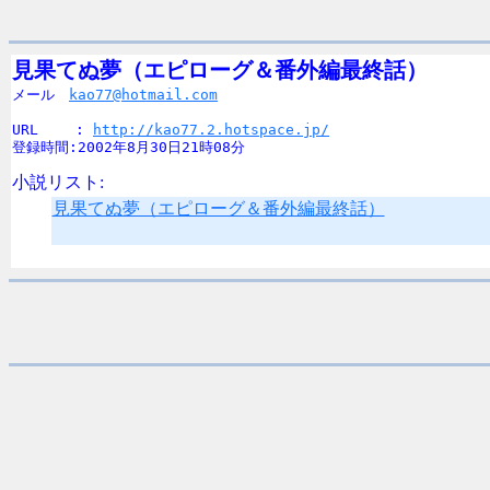
見果てぬ夢（エピローグ＆番外編最終話）

メール　
kao77@hotmail.com
URL　　 : 
http://kao77.2.hotspace.jp/
登録時間:2002年8月30日21時08分
小説リスト:
見果てぬ夢（エピローグ＆番外編最終話）