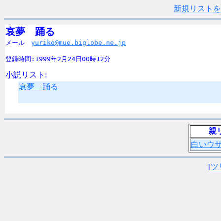
新規リストを
哀夢　踊る

メール　
yuriko@mue.biglobe.ne.jp
登録時間:1999年2月24日00時12分
小説リスト:
哀夢 踊る
親
白いウ
[
ツ