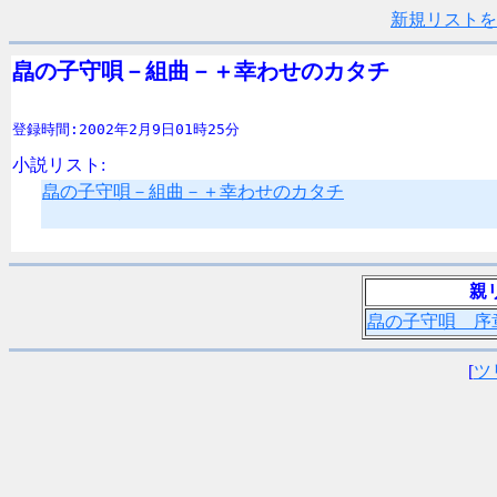
新規リストを
皛の子守唄－組曲－＋幸わせのカタチ
登録時間:2002年2月9日01時25分
小説リスト:
皛の子守唄－組曲－＋幸わせのカタチ
親
皛の子守唄 序
[
ツ