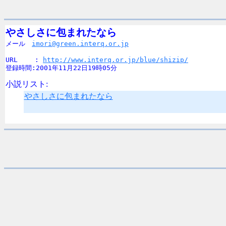
やさしさに包まれたなら

メール　
imori@green.interq.or.jp
URL　　 : 
http://www.interq.or.jp/blue/shizip/
登録時間:2001年11月22日19時05分
小説リスト:
やさしさに包まれたなら