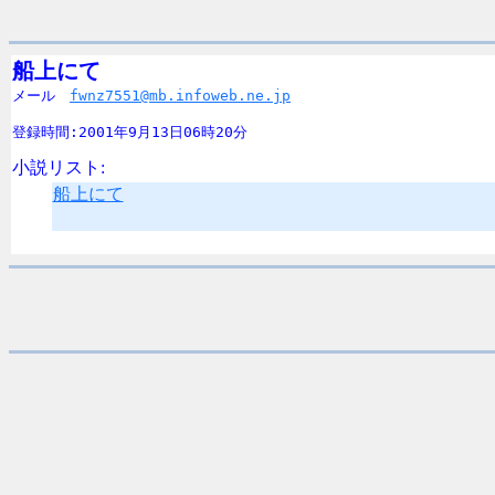
船上にて

メール　
fwnz7551@mb.infoweb.ne.jp
登録時間:2001年9月13日06時20分
小説リスト:
船上にて