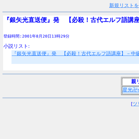
新規リストを
『銀矢光直送便』発　【必殺！古代エルフ語講
登録時間:2001年8月20日13時29分
小説リスト:
『銀矢光直送便』発 【必殺！古代エルフ語講座】－中
親
星光卍
[
ツ