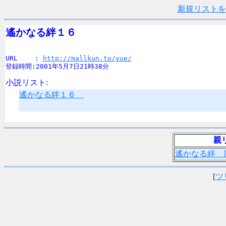
新規リストを
遙かなる絆１６　
URL　　 : 
http://mallkun.to/yue/
登録時間:2001年5月7日21時38分
小説リスト:
遙かなる絆１６
親
遙かなる絆 
[
ツ