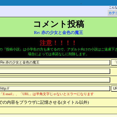
.
こん
カテ
コメント投稿
Re: 赤の少女と金色の魔王
注意！！！！
の『投稿小説』は小学生の方も来てるので、アダルト向けの小説はご遠慮下
場合によっては承諾なしに削除します。
「E-mail」、「URL」は半角文字じゃないとエラーになります
での内容をブラウザに記憶させる(タイトル以外)