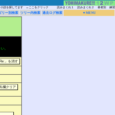
な小説を探してます ←ここをクリック
読みまくれ１
読みまくれ２
著者別
練習
ゴリー別検索
ツリー内検索
過去ログ検索
▼MENU
さい。