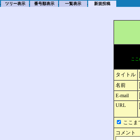
ツリー表示
番号順表示
一覧表示
新規投稿
.
.
.
.
ここ
タイトル
名前
E-mail
URL
ここま
コメント