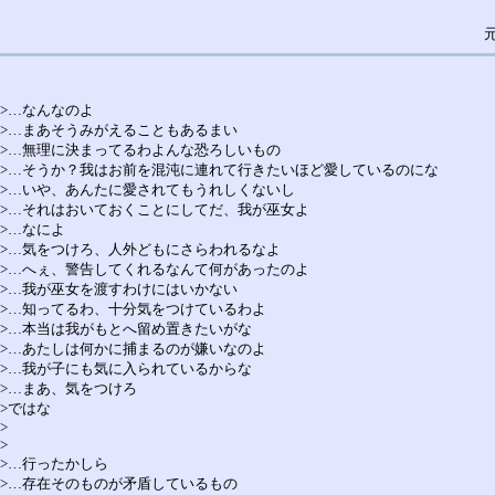
>…なんなのよ
>…まあそうみがえることもあるまい
>…無理に決まってるわよんな恐ろしいもの
>…そうか？我はお前を混沌に連れて行きたいほど愛しているのにな
>…いや、あんたに愛されてもうれしくないし
>…それはおいておくことにしてだ、我が巫女よ
>…なによ
>…気をつけろ、人外どもにさらわれるなよ
>…へぇ、警告してくれるなんて何があったのよ
>…我が巫女を渡すわけにはいかない
>…知ってるわ、十分気をつけているわよ
>…本当は我がもとへ留め置きたいがな
>…あたしは何かに捕まるのが嫌いなのよ
>…我が子にも気に入られているからな
>…まあ、気をつけろ
>ではな
>
>
>…行ったかしら
>…存在そのものが矛盾しているもの