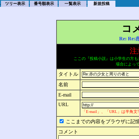
ツリー表示
番号順表示
一覧表示
新規投稿
.
.
.
.
コ
Re: R
注
ここの『投稿小説』は小学生の方も
場合によっ
タイトル
名前
E-mail
URL
「E-mail」、「URL」は半
ここまでの内容をブラウザに記憶
コメント