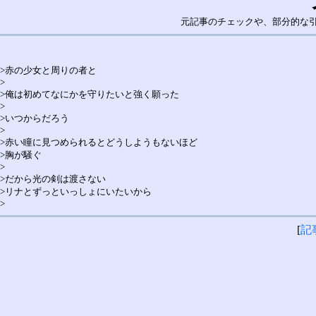
元記事のチェックや、部分的な
>赤の少女と周りの者と
>
>俺は初めてなにかを守りたいと強く願った
>
>いつからだろう
>
>赤い瞳に見つめられるとどうしようもないほど
>胸が騒ぐ
>
>だから光の剣は渡さない
>リナとずっといっしょにいたいから
>
[
記