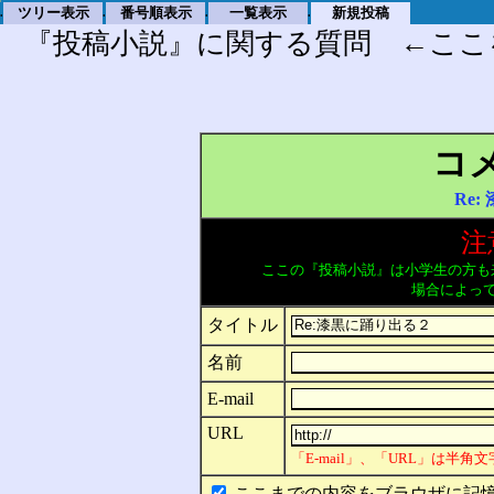
ツリー表示
番号順表示
一覧表示
新規投稿
.
.
.
.
『投稿小説』に関する質問 ←ここ
コ
Re
注
ここの『投稿小説』は小学生の方も
場合によっ
タイトル
名前
E-mail
URL
「E-mail」、「URL」は半
ここまでの内容をブラウザに記憶