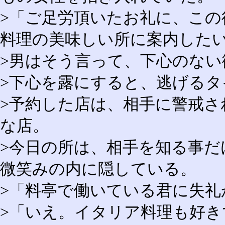
>「ご足労頂いたお礼に、こ
料理の美味しい所に案内した
>男はそう言って、下心のない
>下心を露にすると、逃げる
>予約した店は、相手に警戒さ
な店。
>今日の所は、相手を知る事
微笑みの内に隠している。
>「料亭で働いている君に失礼
>「いえ。イタリア料理も好