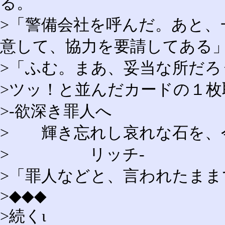
る。
>「警備会社を呼んだ。あと、
意して、協力を要請してある
>「ふむ。まあ、妥当な所だろ
>ツッ！と並んだカードの１枚
>‐欲深き罪人へ
> 輝き忘れし哀れな石を、
> リッチ‐
>「罪人などと、言われたまま
>◆◆◆
>続くι