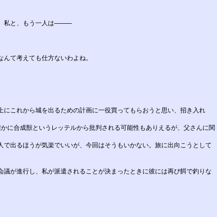
私と、もう一人は────
なんて考えても仕方ないわよね。
上にこれから城を出るための計画に一役買ってもらおうと思い、招き入れ
確かに合成獣というレッテルから批判される可能性もありえるが、父さんに関
人で出るほうが気楽でいいが、今回はそうもいかない。旅に出向こうとして
会議が進行し、私が派遣されることが決まったときに彼には再び餌で釣りな