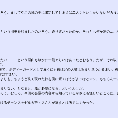
ろう。ましてやこの城の中に限定してしまえば二人ぐらいしかいないだろう。
ぶという用事を頼まれたのだろう。通り道だったのか、それとも何か別の……
したい………という理由も確かに一割ぐらいはあったとおもう。だが、それ以
て。
の腕で、ボディーガードとして雇うにも彼ほどの人材はあまり見つかるまい。
対はすまい。
るよりも、ちょうど良く現れた彼を側に置くほうがよっぽどマシ。もちろん一
極まりない。となると、船が必要になる、というわけだ。
だろう。むしろ、今回の会議の内容すら知っているかさえも怪しいところだ。
いけるチャンスをゼルガディスさんが逃すとは考えにくかった。