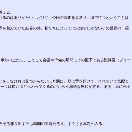
訴える。
れるのはありがたい。だけど、今回の調査を見送り、城で待つということは
界を包んでいた結界の外、私たちにとっては未知でしかないその世界の一端
。
ら承知の上だし、こうして会議や準備の期間にその配下である獣神官（プリー
とをしなければ見つからないほど隅に、壁に背を預けて、それでいて気配ま
オーラは痛いほど伝わってくるのだから不思議な感じがする。まあ、単に完全
そろそろ怒り出すのも時間の問題だろう。すぐさま本題へ入る。