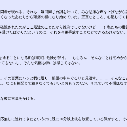
訪問者が現れる。それも、毎回同じ台詞を吐いて、みな悲痛な声を上げながら
しくなったあたりから頭痛の種になり始めていた。正直なところ、心配してく
（確認されたのがここ最近のことだから推測でしかないけど……）私たちの世
を受けたばかりだというのに、それを今更手放すことなどできるわけがない
くを通ることになる船は確実に危険が伴う。…もちろん、そんなことは初めか
けてもないし、そんな気配も特には感じてはない。
る。その言葉にハッと我に返り、部屋の中をぐるりと見渡す。………そんなこ
た。なにも気配まで殺さなくてもいいとおもうのだが、それでいて不機嫌な
嫌な彼に言葉をかける。
否応無しに連れてきたというのに既に10分以上彼を放置している気がする。