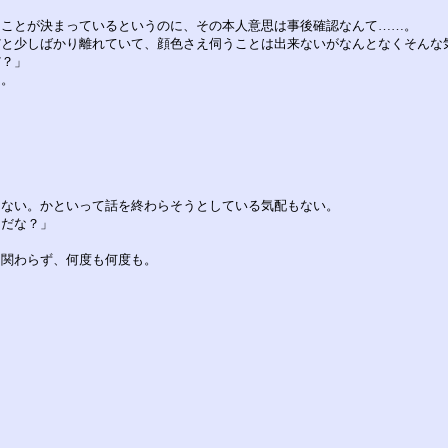
くことが決まっているというのに、その本人意思は事後確認なんて……。
だと少しばかり離れていて、顔色さえ伺うことは出来ないがなんとなくそんな
だ？」
た。
こない。かといって話を終わらそうとしている気配もない。
んだな？」
も関わらず、何度も何度も。