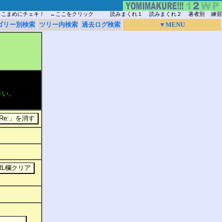
こまめにチェキ！ ←ここをクリック
読みまくれ１
読みまくれ２
著者別
練習
ゴリー別検索
ツリー内検索
過去ログ検索
▼MENU
さい。