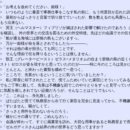
>
>「お考えを改めてください、姫様！」
> いつものように書斎で事務仕事をこなす私の前に、もう何度目か忘れた
> 最初からばっさりと言葉で切り捨てていったが、数を数えるのも馬鹿ら
もう出来ない。
> 冥王（ヘルマスター）フィブリゾが滅ぼされた影響で解けたのであろう
を確認し、外の世界との交流を図るための外交特使。先ほどの会議でその任
>「船が通る海域には群狼の島もございますっ。
> 万が一姫様が命を落とされでもしたら──────」
>「それは他の者が担当しても同じことです。
> そんな理由で任を降りるということは致しません」
> 獣王（グレータービースト）ゼラス=メタリオムの住まう群狼の島の近
スト）ゼロスが姿を現すかと思っていたのだが────特に今のところは見か
> とんとん、と終わった書類を纏めて一息つく。
>「ところで、先客がいるということに気づいていましたか？」
> 私に即座に却下されたことで、慌てふためいていた家臣にそういってみ
でもご丁寧に殺して、先客は不機嫌な顔でこのやりとりをずっと見守ってい
に気配を殺しきれてない証拠だろうが、そんなことはどうでもいい。
>「こ、これはっ…失礼致しました」
> ばたばたと慌てて執務室から出て行く家臣を完全に見送ってから、不機
>「すいません、騒がしくて」
>「さっさと用件を言わないからだろう」
>「確かにその通りです。ごめんなさい」
> 会議が終わって、すぐに蔵書室を訪れ、大切な用事があると執務室まで
>「ゼルガディスさんは結界の外の世界をどう思ってますか？