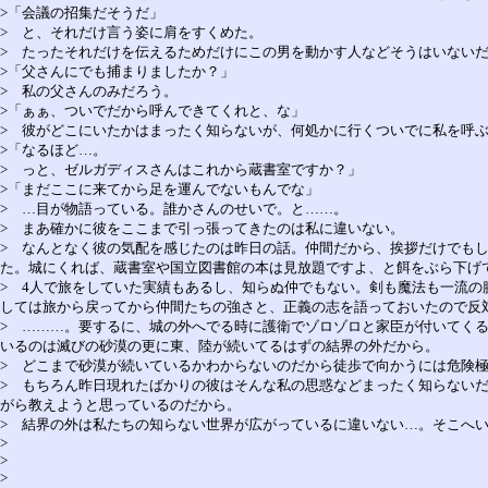
>「会議の招集だそうだ」
> と、それだけ言う姿に肩をすくめた。
> たったそれだけを伝えるためだけにこの男を動かす人などそうはいないだ
>「父さんにでも捕まりましたか？」
> 私の父さんのみだろう。
>「ぁぁ、ついでだから呼んできてくれと、な」
> 彼がどこにいたかはまったく知らないが、何処かに行くついでに私を呼
>「なるほど…。
> っと、ゼルガディスさんはこれから蔵書室ですか？」
>「まだここに来てから足を運んでないもんでな」
> …目が物語っている。誰かさんのせいで。と……。
> まあ確かに彼をここまで引っ張ってきたのは私に違いない。
> なんとなく彼の気配を感じたのは昨日の話。仲間だから、挨拶だけでも
た。城にくれば、蔵書室や国立図書館の本は見放題ですよ、と餌をぶら下げ
> 4人で旅をしていた実績もあるし、知らぬ仲でもない。剣も魔法も一流
しては旅から戻ってから仲間たちの強さと、正義の志を語っておいたので反
> ………。要するに、城の外へでる時に護衛でゾロゾロと家臣が付いてく
いるのは滅びの砂漠の更に東、陸が続いてるはずの結界の外だから。
> どこまで砂漠が続いているかわからないのだから徒歩で向かうには危険
> もちろん昨日現れたばかりの彼はそんな私の思惑などまったく知らない
がら教えようと思っているのだから。
> 結界の外は私たちの知らない世界が広がっているに違いない…。そこへ
>
>
>