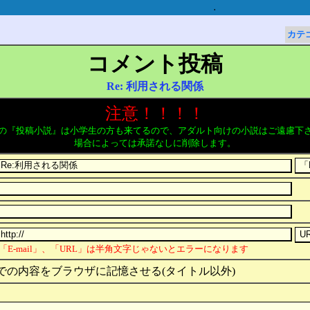
.
カテ
コメント投稿
Re: 利用される関係
注意！！！！
の『投稿小説』は小学生の方も来てるので、アダルト向けの小説はご遠慮下
場合によっては承諾なしに削除します。
「E-mail」、「URL」は半角文字じゃないとエラーになります
での内容をブラウザに記憶させる(タイトル以外)