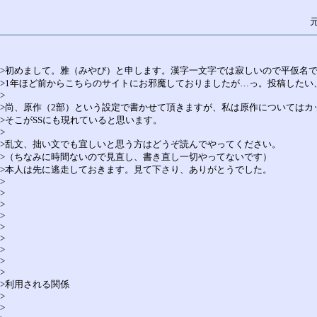
>初めまして。雅（みやび）と申します。漢字一文字では寂しいので平仮名
>1年ほど前からこちらのサイトにお邪魔しておりましたが…っ。投稿したい
>
>尚、原作（2部）という設定で書かせて頂きますが、私は原作については
>そこがSSにも現れていると思います。
>
>乱文、拙い文でも宜しいと思う方はどうぞ読んでやってください。
>（ちなみに時間ないので見直し、書き直し一切やってないです）
>本人は先に逃走しておきます。見て下さり、ありがとうでした。
>
>
>
>
>
>
>
>
>
>利用される関係
>
>