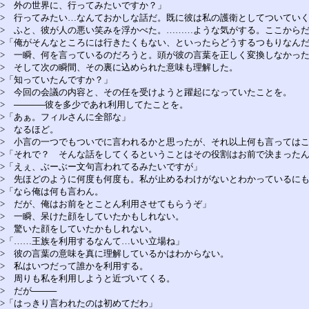
> 外の世界に、行ってみたいですか？」
> 行ってみたい…なんておかしな話だ。既に彼は私の護衛としてついてい
> ふと、彼が人の悪い笑みを浮かべた。………ような気がする。ここから
>「俺がそんなところには行きたくもない、といったらどうするつもりなん
> 一瞬、何を言っているのだろうと。頭が彼の言葉を正しく変換しなかっ
> そして次の瞬間、その裏に込められた意味も理解した。
>「知っていたんですか？」
> 今回の会議の内容と、その任を受けようと躍起になっていたことを。
> ─────彼を多少であれ利用してたことを。
>「あぁ。フィルさんに全部な」
> なるほど。
> 小言の一つでもついでに言われるかと思ったが、それ以上何も言っては
>「それで？ そんな話をしてくるということはその役割はお前で決まった
>「えぇ、ぶーぶー文句言われてるみたいですが」
> 先ほどのように何度も何度も。私が止めるわけがないとわかっているに
>「なら俺は何も言わん。
> だが、俺はお前をとことん利用させてもらうぞ」
> 一瞬、呆けた顔をしていたかもしれない。
> 驚いた顔をしていたかもしれない。
>「……王族を利用するなんて…いい立場ね」
> 彼の言葉の意味を真に理解しているかはわからない。
> 私はいつだって誰かを利用する。
> 周りも私を利用しようと近づいてくる。
> だが────
>「はっきり言われたのは初めてだわ」