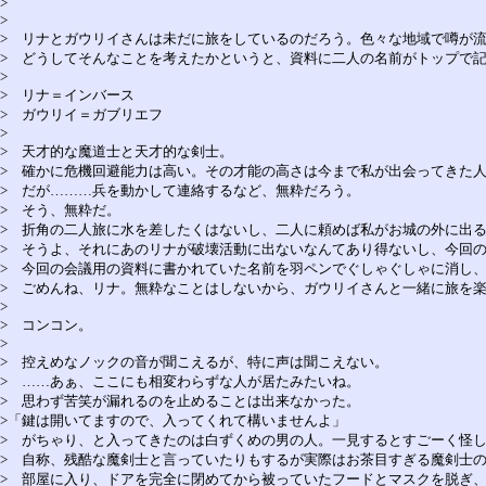
>
>
> リナとガウリイさんは未だに旅をしているのだろう。色々な地域で噂が
> どうしてそんなことを考えたかというと、資料に二人の名前がトップで
>
> リナ＝インバース
> ガウリイ＝ガブリエフ
>
> 天才的な魔道士と天才的な剣士。
> 確かに危機回避能力は高い。その才能の高さは今まで私が出会ってきた
> だが………兵を動かして連絡するなど、無粋だろう。
> そう、無粋だ。
> 折角の二人旅に水を差したくはないし、二人に頼めば私がお城の外に出
> そうよ、それにあのリナが破壊活動に出ないなんてあり得ないし、今回
> 今回の会議用の資料に書かれていた名前を羽ペンでぐしゃぐしゃに消し
> ごめんね、リナ。無粋なことはしないから、ガウリイさんと一緒に旅を
>
> コンコン。
>
> 控えめなノックの音が聞こえるが、特に声は聞こえない。
> ……あぁ、ここにも相変わらずな人が居たみたいね。
> 思わず苦笑が漏れるのを止めることは出来なかった。
>「鍵は開いてますので、入ってくれて構いませんよ」
> がちゃり、と入ってきたのは白ずくめの男の人。一見するとすごーく怪
> 自称、残酷な魔剣士と言っていたりもするが実際はお茶目すぎる魔剣士の
> 部屋に入り、ドアを完全に閉めてから被っていたフードとマスクを脱ぎ