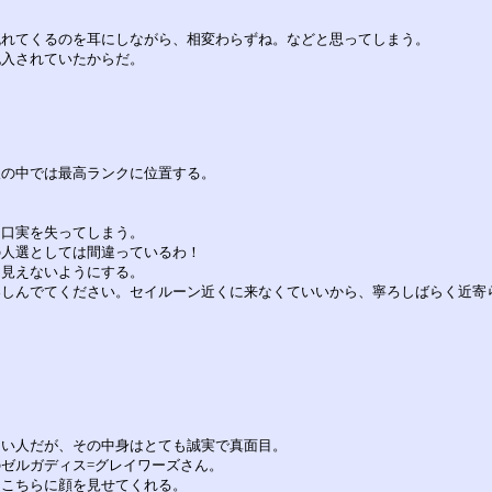
流れてくるのを耳にしながら、相変わらずね。などと思ってしまう。
記入されていたからだ。
人の中では最高ランクに位置する。
る口実を失ってしまう。
の人選としては間違っているわ！
、見えないようにする。
楽しんでてください。セイルーン近くに来なくていいから、寧ろしばらく近寄
しい人だが、その中身はとても誠実で真面目。
ゼルガディス=グレイワーズさん。
、こちらに顔を見せてくれる。