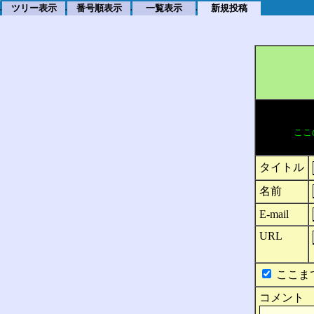
ツリー表示
番号順表示
一覧表示
新規投稿
.
.
.
.
ここ
タイトル
名前
E-mail
URL
ここま
コメント