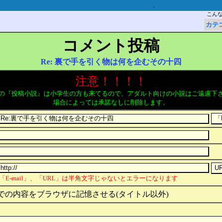
.
こん
カテ
コメント投稿
Re: 裏で手を引く物は何を企むその十四
注意！！！！
の『投稿小説』は小学生の方も来てるので、アダルト向けの小説はご遠慮下
場合によっては承諾なしに削除します。
「E-mail」、「URL」は半角文字じゃないとエラーになります
での内容をブラウザに記憶させる(タイトル以外)