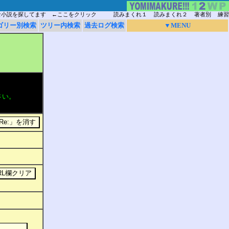
な小説を探してます ←ここをクリック
読みまくれ１
読みまくれ２
著者別
練習
ゴリー別検索
ツリー内検索
過去ログ検索
▼MENU
さい。