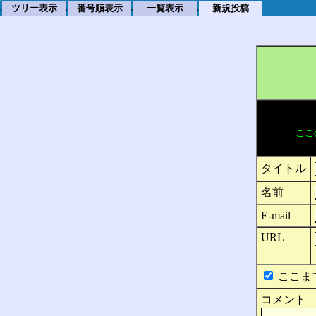
ツリー表示
番号順表示
一覧表示
新規投稿
.
.
.
.
ここ
タイトル
名前
E-mail
URL
ここま
コメント