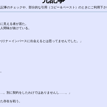
元記事のチェックや、部分的な引用（コピー＆ペースト）のときにご利用下さ
間に見える者が居た。
か人間味が抜けている。
ー)リナ＝インバースに出会えるとは思ってませんでした。」
」
る。
……。別に契約をしたわけではありませんし……。」
した存在を戦う。