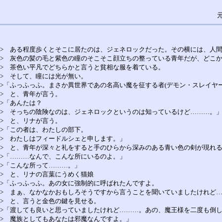
> ある程度歩くとそこに居たのは、ジェネロックだった。その横には、人
> 灰色の髪の毛と紫色の瞳のそこそこ顔立ちの整っている青年だが、どこ
> 茶色い平凡でどちらかと言うと貧相な服を着ている。
> そして、瞳には光が無い。
>「ふっふっふ。まさか異世界であの名高い魔を征する者(デモン・スレイヤ
> と、青年が言う。
>「あんたは？
> そっちの陰険なのは、ジェネロックというのは知っているけど………。
> と、リナが言う。
>「この者は、わたしの部下。
> わたしはフィードルシェと申します。」
> と、青年が深々と礼をすると手のひらから深みのある青い色の剣が現れ
>「………なんで、こんな所にいるのよ。」
>「こんな所って………。」
> と、リナの言葉にうめく猫娘
>「ふっふっふ。あの女に強制的に呼ばれたんですよ。
> まぁ、なかなかおもしろそうですから言うことを聞いていましたけれど
> と、言うと金色の鍵を見せる。
>「渡しても良いと思っていましたけれど………。あの、魔王様を二度も倒
> 魔族としてもあなたは邪魔なんですよ。」