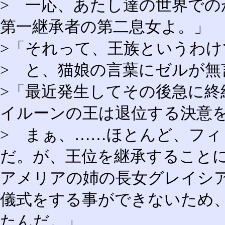
> 一応、あたし達の世界で
第一継承者の第二息女よ。」
>「それって、王族というわけ
> と、猫娘の言葉にゼルが無
>「最近発生してその後急に終
イルーンの王は退位する決意
> まぁ、……ほとんど、フ
だ。が、王位を継承すること
アメリアの姉の長女グレイシ
儀式をする事ができないため
たんだ。」