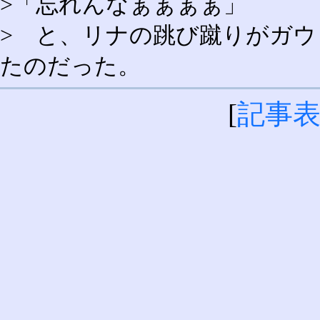
>「忘れんなぁぁぁぁ」
> と、リナの跳び蹴りがガ
たのだった。
[
記事