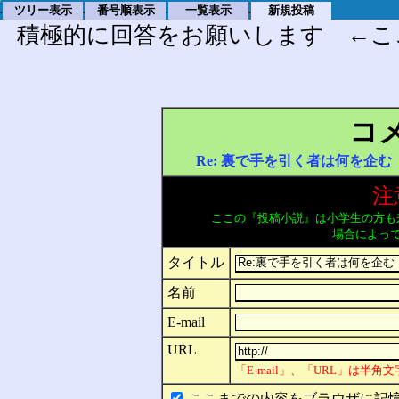
ツリー表示
番号順表示
一覧表示
新規投稿
.
.
.
.
積極的に回答をお願いします ←こ
コ
Re: 裏で手を引く者は何を企
注
ここの『投稿小説』は小学生の方も
場合によっ
タイトル
名前
E-mail
URL
「E-mail」、「URL」は半
ここまでの内容をブラウザに記憶