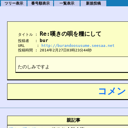
ツリー表示
番号順表示
一覧表示
新規投稿
.
.
.
.
Re:嘆きの唄を糧にして
    タイトル : 
bur
    投稿者　 : 
    URL　　  : 
http://burandoosusume.seesaa.net
    投稿時間 : 2014年2月27日03時23分44秒
たのしみですよ
コメン
親記事