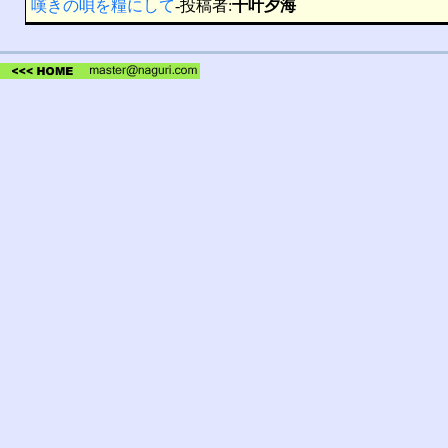
嘆きの唄を糧にして
-投稿者:
十叶夕海