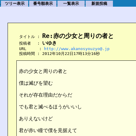
ツリー表示
番号順表示
一覧表示
新規投稿
.
.
.
.
Re:赤の少女と周りの者と
    タイトル : 
いゆき
    投稿者　 : 
    URL　　  : 
http://www.akanosyouzyo@.jp
    投稿時間 : 2012年10月22日17時13分16秒
赤の少女と周りの者と
僕は滅びを望む
それが存在理由だからだ
でも君と滅べるほうがいいし
ありえないけど
君が赤い瞳で僕を見据えて