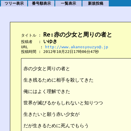
ツリー表示
番号順表示
一覧表示
新規投稿
.
.
.
.
Re:赤の少女と周りの者と
    タイトル : 
いゆき
    投稿者　 : 
    URL　　  : 
http://www.akanosyouzyo@.jp
    投稿時間 : 2012年10月22日17時06分47秒
赤の少女と周りの者と
生き残るために相手を殺してきた
俺にはよく理解できた
世界が滅びるかもしれないと知りつつ
生きたいと願う赤い少女が
だが生きるために死んでもらう