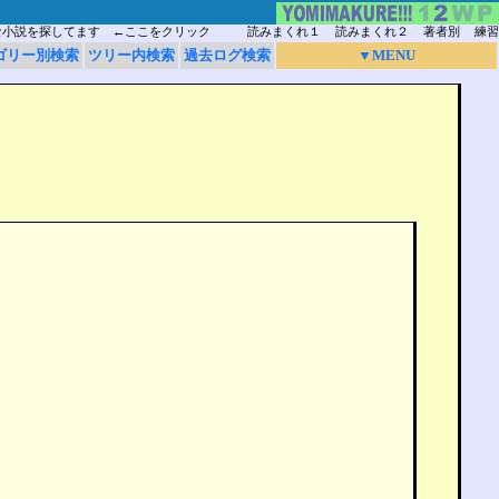
な小説を探してます ←ここをクリック
読みまくれ１
読みまくれ２
著者別
練習
ゴリー別検索
ツリー内検索
過去ログ検索
▼MENU