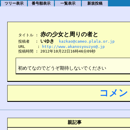
ツリー表示
番号順表示
一覧表示
新規投稿
.
.
.
.
赤の少女と周りの者と
    タイトル : 
いゆき
    投稿者　 : 
kazkao@cameo.plala.or.jp
    URL　　  : 
http://www.akanosyouzyo@.jp
    投稿時間 : 2012年10月22日16時46分09秒
初めてなのでどうぞ期待しないでください
コメン
親記事