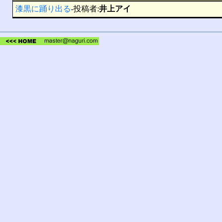
漆黒に踊り出る
-投稿者:
井上アイ