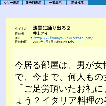
ツリー表示
番号順表示
一覧表示
新規投稿
.
.
.
.
漆黒に踊り出る２
    タイトル : 
井上アイ
    投稿者　 : 
    URL　　  : 
http://kibunnya.kakurezato.com/
    投稿時間 : 2010年2月7日20時51分42秒
今居る部屋は、男が女
で、今まで、何人もの
「ご足労頂いたお礼に
ょう？イタリア料理の