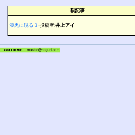
親記事
漆黒に現る３
-投稿者:
井上アイ