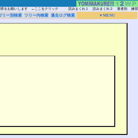
回答をお願いします ←ここをクリック
読みまくれ１
読みまくれ２
著者別
練習
ゴリー別検索
ツリー内検索
過去ログ検索
▼MENU