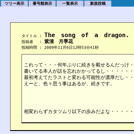
ツリー表示
番号順表示
一覧表示
新規投稿
.
.
.
.
The　song　of　a　dragon. 
    タイトル : 
紫清　月季花
    投稿者　 : 
    投稿時間 : 2009年11月6日12時53分41秒
これって・・・何年ぶりに続きを載せるんだっけ・
書いてる本人が話を忘れかかってるし・・・・・・
最初考えてたラストと変わる可能性が濃厚だし・・
えーと、色々思う事はあるが、続きです。
相変わらずカタツムリ以下の歩みだよな・・・・・