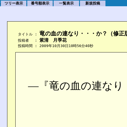
ツリー表示
番号順表示
一覧表示
新規投稿
.
.
.
.
竜の血の連なり・・・か？（修正
    タイトル : 
紫清　月季花
    投稿者　 : 
    投稿時間 : 2009年10月30日10時56分40秒
―『竜の血の連なり