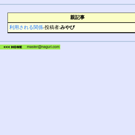
親記事
利用される関係
-投稿者:
みやび