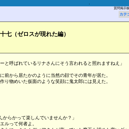
.
質問掲示
カテ
十七（ゼロスが現れた編）
ーと呼ばれているリナさんにそう言われると照れますねえ」
に前から居たかのように当然の顔でその青年が居た。
作り物めいた仮面のような笑顔に鬼太郎には見えた。
さんからかって楽しんでいませんか？」
エルって何者よ。