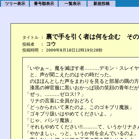
ツリー表示
番号順表示
一覧表示
新規投稿
.
.
.
.
裏で手を引く者は何を企む　その
    タイトル : 
コウ
    投稿者　 : 
    投稿時間 : 2009年8月18日12時19分28秒
「いやぁ～。魔を滅ぼす者………デモン・スレイヤ
と、声が聞こえたのはその時だった。
のほほんとした声をまわりを見ると部屋の隅の方
漆黒の神官服に黒いおかっぱ頭の笑顔の青年だが
「ぜっ、………ゼロス!？」
リナの言葉に全員がおどろく
「どっからわいて来たのよ。このゴキブリ魔族」
「ゴキブリ扱いはやめてくださいよ。」
「じゃ、パシリ魔族」
「それもやめてください!!………て、いうかリナ
「やかましぃ。っと、いうか何を企んでいるのよ。