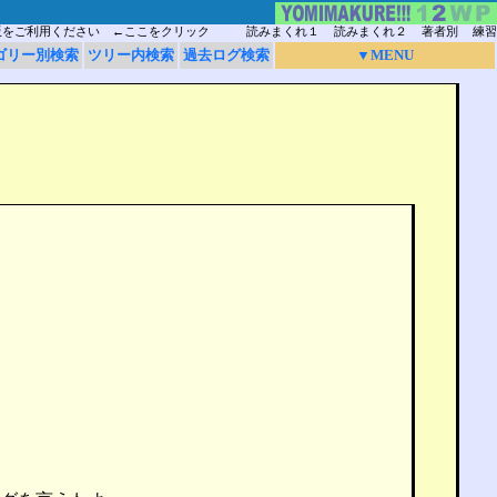
板をご利用ください ←ここをクリック
読みまくれ１
読みまくれ２
著者別
練習
ゴリー別検索
ツリー内検索
過去ログ検索
▼MENU