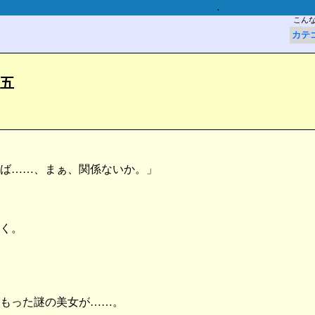
.
こん
カテ
五
ば……、まぁ、関係ないか。」
く。
もった謎の美女が……。