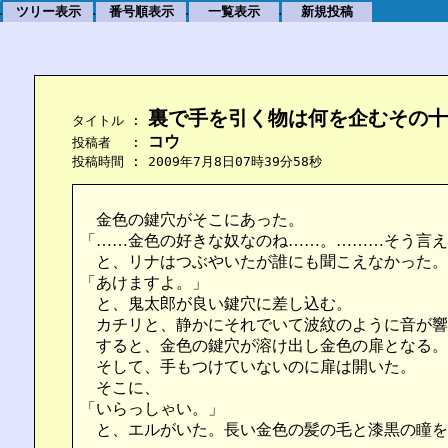
ツリー表示
番号順表示
一覧表示
新規投稿
.
.
.
.
裏で手を引く物は何を企むその十
    タイトル : 
コウ
    投稿者　 : 
    投稿時間 : 2009年7月8日07時39分58秒
金色の鍵穴がそこにあった。
「……金色の好きな奴なのね……。………そう言え
と、リナはつぶやいたが誰にも聞こえなかった。
「あけますよ。」
と、鬼太郎が良い鍵穴に差し込む。
カチリと、静かにそれでいて波紋のように音が響
すると、金色の鍵穴が溶け出し金色の扉となる。
そして、手もつけていないのに扉は開いた。
そこに、
「いらっしゃい。」
と、エルがいた。長い金色の髪の毛と漆黒の瞳を