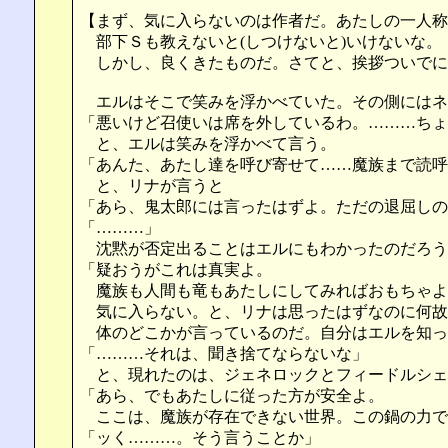
【まず、気に入らないのは作者だ。あたしの一人称
部下Ｓも教えないと(しつけないと)いけないな。
しかし、良くきたものだ。さてと、挨拶ついでに
エルはそこで笑みを浮かべていた。その側にはネ
「悪いけど召使いは席を外しているわ。………ちょ
と、エルは笑みを浮かべて言う。
「あんた、あたし達を呼び寄せて……魔族まで読呼
と、リナが言うと
「あら、鬼太郎には言ったはずよ。ただの退屈しの
「………」
沈黙が否定出ることはエルにもわかったのだろう
「疑おうがこれは真実よ。
魔族も人間も竜もあたしにしてみればおもちゃよ
気に入らない。と、リナは思ったはずなのに何故
体のどこかが言っているのだ。自分はエルを知っ
「………それは、聞き捨てならないな」
と、現れたのは、ジェネロックとフィードルシェ
「あら、でもあたしに従った方が安全よ。
ここは、魔族が存在できない世界。この鍋の力で
「ッく………。そう言うことか」