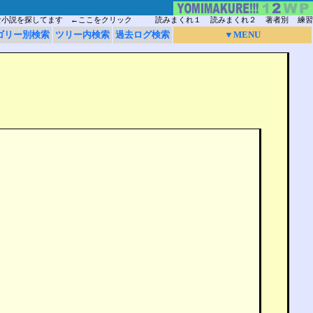
な小説を探してます ←ここをクリック
読みまくれ１
読みまくれ２
著者別
練習
ゴリー別検索
ツリー内検索
過去ログ検索
▼MENU