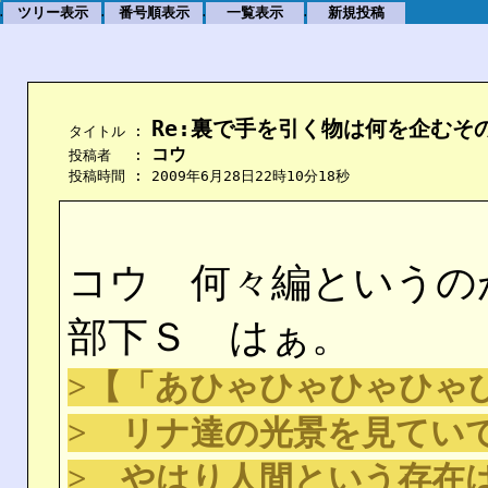
ツリー表示
番号順表示
一覧表示
新規投稿
.
.
.
.
Re:裏で手を引く物は何を企むそ
    タイトル : 
コウ
    投稿者　 : 
    投稿時間 : 2009年6月28日22時10分18秒
コウ 何々編というの
部下Ｓ はぁ。
>【「あひゃひゃひゃひゃ
> リナ達の光景を見てい
> やはり人間という存在