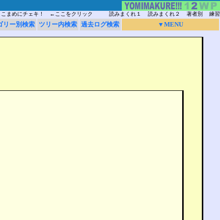
こまめにチェキ！ ←ここをクリック
読みまくれ１
読みまくれ２
著者別
練習
ゴリー別検索
ツリー内検索
過去ログ検索
▼MENU