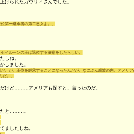
上げられたガウリィさんでした。
王位第一継承者の第二息女よ。」
、セイルーンの王は退位する決意をしたらしい。
たしね。
かしました。
親だ。が、王位を継承することになったんだが、なにぶん親族の内、アメリア
んだ。」
だけど………アメリアも探すと、言ったのだ。
たと………。
」
」
てましたしね。