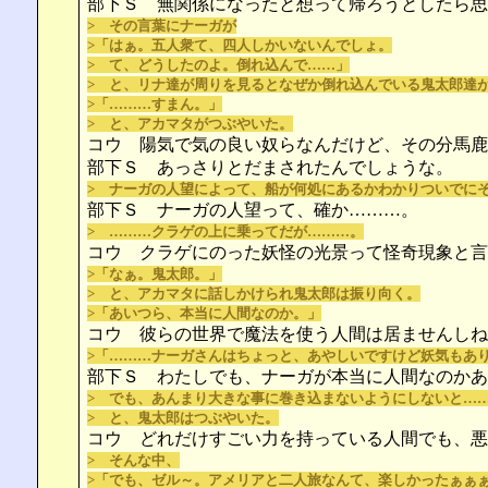
部下Ｓ 無関係になったと想って帰ろうとしたら思
> その言葉にナーガが
>「はぁ。五人衆て、四人しかいないんでしょ。
> て、どうしたのよ。倒れ込んで……」
> と、リナ達が周りを見るとなぜか倒れ込んでいる鬼太郎達
>「………すまん。」
> と、アカマタがつぶやいた。
コウ 陽気で気の良い奴らなんだけど、その分馬鹿
部下Ｓ あっさりとだまされたんでしょうな。
> ナーガの人望によって、船が何処にあるかわかりついでに
部下Ｓ ナーガの人望って、確か………。
> ………クラゲの上に乗ってだが………。
コウ クラゲにのった妖怪の光景って怪奇現象と言
>「なぁ。鬼太郎。」
> と、アカマタに話しかけられ鬼太郎は振り向く。
>「あいつら、本当に人間なのか。」
コウ 彼らの世界で魔法を使う人間は居ませんしね
>「………ナーガさんはちょっと、あやしいですけど妖気もあ
部下Ｓ わたしでも、ナーガが本当に人間なのかあ
> でも、あんまり大きな事に巻き込まないようにしないと…
> と、鬼太郎はつぶやいた。
コウ どれだけすごい力を持っている人間でも、悪
> そんな中、
>「でも、ゼル～。アメリアと二人旅なんて、楽しかったぁぁ