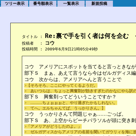
ツリー表示
番号順表示
一覧表示
新規投稿
.
.
.
.
Re:裏で手を引く者は何を企む
    タイトル : 
コウ
    投稿者　 : 
    投稿時間 : 2009年6月9日21時05分49秒
コウ アメリアにスポットを当てると言っときなが
部下Ｓ まぁ、あえて言うなら今はゼルガディス編
コウ 次からは、アメリアへんと言うことで
>【そろそろ、ここにやってくるようだ。
> あいつらは、ちょっと興奮剤が効きすぎたのかなにやら訳
部下Ｓ 興奮剤ってどういうことですか？
> ………ちょぉぉぉと、やり過ぎたかもしれない。
> てへ。エルちゃんてば、うっかりさん。】
コウ うっかりさんて問題じゃぁ……ごっば。
部下Ｓ あ、上空からビーチパラソルが頭に突き刺
>「アメリアがどうしたのよ。」
> ゼルガディスからアメリアの名前を聞いてガウリィを海に