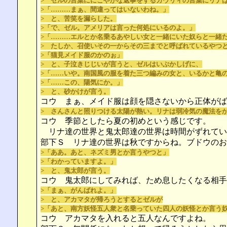
> ゼルの言葉ににこやかな返事をするガウリィの言葉にリナ
>「………まぁ、間違ってはいないわね。」
> と、苦笑を漏らした。
>「で、ゼル。アメリアは言った何処にいるのよ。」
>「………エルとか名乗るあやしい女と一緒にいた奴らと一緒
> たしか、召使いその一からその三までと呼ばれているやつ
>「猫見メイド服のかのぉ」
> と、子泣きじじいが言うと、ゼルはいぶかしげに、
>「……いや。南国風の服を着た三つ編みの女と、いるかと亀
>「……この、陽気にか。」
> と、砂かけが言う。
コウ まぁ、メイド服は顔を隠さないから正体がば
> さんさんと照りつける太陽が熱い。リナは弱冷気の魔法を
コウ 季節としたら夏の初めという感じです。
リナ達の世界と鬼太郎達の世界は時間がずれてい
部下Ｓ リナ達の世界は秋ですからね。ブドウのお
>「ああ。あと、ネズミ男とか言うやつと」
>「わかっていますよ。」
> と、鬼太郎が言う。
コウ 鬼太郎にしてみれば、ため息したくなる相手
>「まぁ、がんばれよ。」
> と、アカマタが帰ろうとするとゼルが
>「あと、南方妖怪五人衆と名乗っていた四人の妖怪とか言う
コウ アカマタを入れると五人なんですよね。