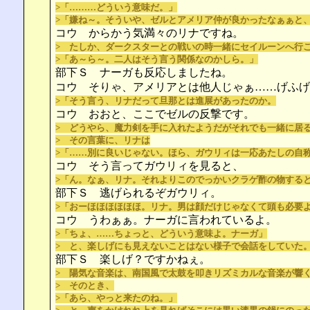
>「………どういう意味だ。」
>「嫌ね～。そういや、ゼルとアメリア仲が良かったなぁぁと
コウ からかう気満々のリナですね。
> たしか、ダークスターとの戦いの時一緒にセイルーンへ行
>「あ～ら～。二人はそう言う関係なのかしら。」
部下Ｓ ナーガも反応しましたね。
コウ そりゃ、アメリアとは他人じゃぁ……げふげ
>「そう言う、リナだって旦那とは進展があったのか。
コウ おおと、ここでゼルの反撃です。
> どうやら、魔力剣を手に入れたようだがそれでも一緒に居
> その言葉に、リナは
>「……別に良いじゃない。ほら、ガウリィは一応あたしの自
コウ そう言ってガウリィを見ると、
>「ん。なぁ、リナ。それよりこのでっかいクラゲ酢の物する
部下Ｓ 逃げられるぞガウリィ。
>「おーほほほほほほ。リナ。男は顔だけじゃなくて頭も必要
コウ うわぁぁ。ナーガに言われているよ。
>「ちょ、……ちょっと、どういう意味よ。ナーガ」
> と、楽しげにも見えないことはない様子で会話をしていた
部下Ｓ 楽しげ？ですかねぇ。
> 陽気な音楽は、南国風で太鼓を叩きリズミカルな音楽が響
> そのとき、
>「あら、やっと来たのね。」