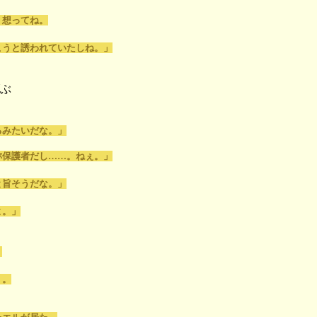
、想ってね。
こうと誘われていたしね。」
ぶ
るみたいだな。」
称保護者だし……。ねぇ。」
と旨そうだな。」
よ。」
。
く。