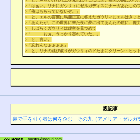
> と、声をかけれれ上を見ればそこには黒い漆黒の鍋にのっ
>「はぁい。リナにガウリィにゼルガディスにナーガあたしの
>「俺はもらっていないぞ。」
> と、エルの言葉に馬鹿正直に答えたガウリィにエルはきょ
>「あんたが、この世界に来た夜に夢に出てあんたの鎧に、魔
> しばらくガウリィは虚空を見つめて
>「………おぉ。うっかり忘れていた。」
> と、言い。
>「忘れんなぁぁぁぁ」
> と、リナの跳び蹴りがガウリィのドたまにクリーン・ヒッ
親記事
裏で手を引く者は何を企む その九（アメリア・ゼルガ