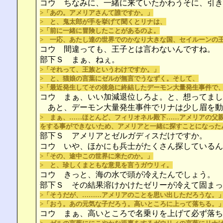
コウ ちなみに、一緒に来ていたかわうそに、引き
>「あの。アメリアさんて誰ですか。」
> と、鬼太郎が手を挙げて聞くとリナは、
>「前に一緒に冒険したことがあるのよ。
> 一応、あたし達の世界でのかなり大きな国、セイルーンの
コウ 間違っても、王子とは言わないんですね。
部下Ｓ まぁ、ねぇ。
>「それって、王族というわけですか。」
> と、猫娘の言葉にゼルが無言でうなずく。そして、
>「最近発生してその後急に終結したデーモン大量発生事件で
コウ まぁ、いい加減退位しろよ。と、想ってまし
あと、デーモン大量発生事件でリナは少し眉を動
> まぁ、……ほとんど、フィリオネル殿下……アメリアの父
をする事ができないため、アメリアと一緒に探すことになった
部下Ｓ アメリアとゼルガディスだけですか。
コウ いや、ほかにも兵士がたくさん探しているん
>「その、途中この世界に来たのか。」
> と、珍しくまともな意見を言うガウリィ。
コウ きっと、海の水で頭が冷えたんでしょう。
部下Ｓ その結果溶けかけたゼリーが冷えて固まっ
>「そうだが、………アメリアのことを思い出しただろうな。
>「おう。あの元気な子だろう。高いところに上って落ちる。
コウ まぁ、高いところで名乗りを上げて必ず落ち