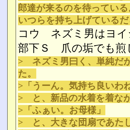
郎達が来るのを待っている
いつらを持ち上げているだ
コウ ネズミ男はヨイ
部下Ｓ 爪の垢でも煎
> ネズミ男曰く、単純だ
た。
>「うーん。気持ち良いわ
> と、新品の水着を着な
>「ふぁい。お母様」
> と、大きな団扇であた