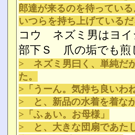
郎達が来るのを待っている
いつらを持ち上げているだ
コウ ネズミ男はヨイ
部下Ｓ 爪の垢でも煎
> ネズミ男曰く、単純だ
た。
>「うーん。気持ち良いわ
> と、新品の水着を着な
>「ふぁい。お母様」
> と、大きな団扇であた