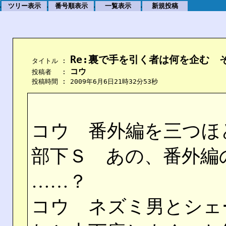
ツリー表示
番号順表示
一覧表示
新規投稿
.
.
.
.
Re:裏で手を引く者は何を企む　
    タイトル : 
コウ
    投稿者　 : 
    投稿時間 : 2009年6月6日21時32分53秒
コウ 番外編を三つほ
部下Ｓ あの、番外編
……？
コウ ネズミ男とシェ