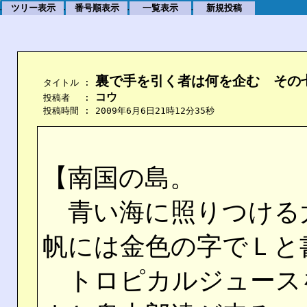
ツリー表示
番号順表示
一覧表示
新規投稿
.
.
.
.
裏で手を引く者は何を企む　その
    タイトル : 
コウ
    投稿者　 : 
    投稿時間 : 2009年6月6日21時12分35秒
【南国の島。
青い海に照りつける
帆には金色の字でＬと
トロピカルジュース