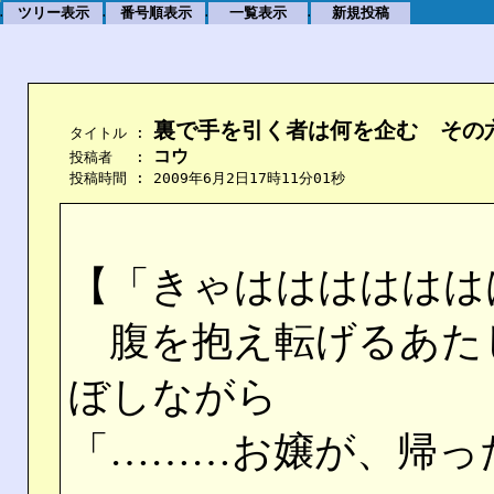
ツリー表示
番号順表示
一覧表示
新規投稿
.
.
.
.
裏で手を引く者は何を企む　その
    タイトル : 
コウ
    投稿者　 : 
    投稿時間 : 2009年6月2日17時11分01秒
【「きゃはははははは
腹を抱え転げるあた
ぼしながら
「………お嬢が、帰っ