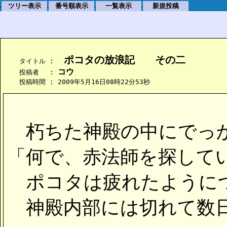
ツリー表示
番号順表示
一覧表示
新規投稿
.
.
.
.
 ポコタの放浪記　　その二
    タイトル : 
コウ
    投稿者　 : 
    投稿時間 : 2009年5月16日08時22分53秒
朽ちた神殿の中にでっか
「何で、赤法師を探して
ポコタは疲れたように
神殿内部には切れて数日