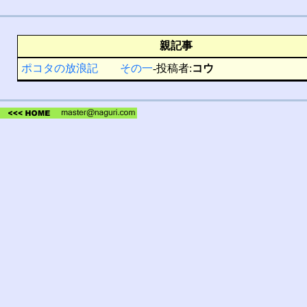
親記事
ポコタの放浪記 その一
-投稿者:
コウ